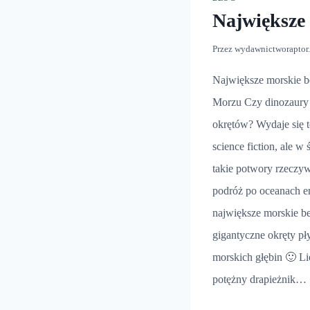
Największe 
Przez
wydawnictworaptor
Największe morskie be
Morzu Czy dinozaury 
okrętów? Wydaje się t
science fiction, ale w
takie potwory rzeczywi
podróż po oceanach e
największe morskie be
gigantyczne okręty pł
morskich głębin 🙂 L
potężny drapieżnik…
NAJ