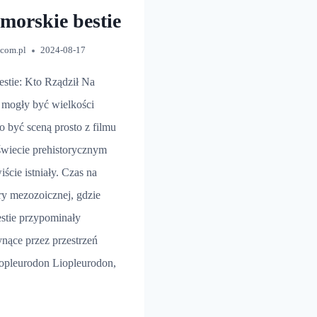
morskie bestie
.com.pl
2024-08-17
stie: Kto Rządził Na
mogły być wielkości
o być sceną prosto z filmu
 świecie prehistorycznym
ście istniały. Czas na
ry mezozoicznej, gdzie
stie przypominały
ynące przez przestrzeń
iopleurodon Liopleurodon,
WIĘKSZE