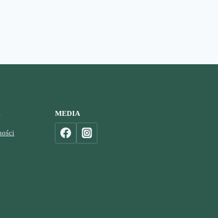
E
MEDIA
ności