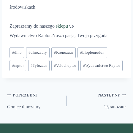
środowiskach.
Zapraszamy do naszego
sklepu
🙂
Wydawnictwo Raptor-Nasza pasja, Twoja przygoda
Tagi
#
dino
#
dinozaury
#
Kronozaur
#
Liopleurodon
wpisu:
#
raptor
#
Tylozaur
#
Velociraptor
#
Wydawnictwo Raptor
Nawigacja
POPRZEDNI
NASTĘPNY
wpisu
Gorące dinozaury
Tyranozaur