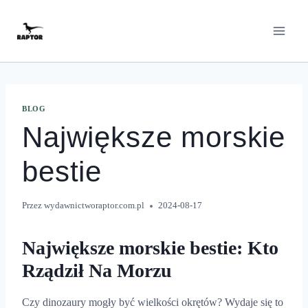
Przeskocz
do
treści
BLOG
Największe morskie
bestie
Przez
wydawnictworaptor.com.pl
2024-08-17
Największe morskie bestie: Kto
Rządził Na Morzu
Czy dinozaury mogły być wielkości okrętów? Wydaje się to