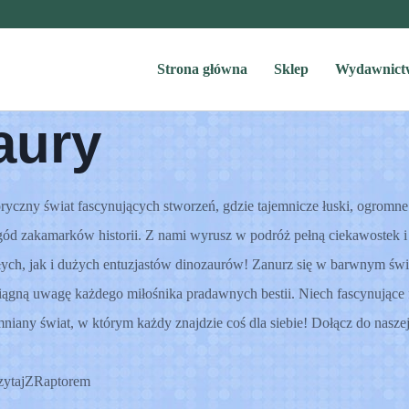
Strona główna
Sklep
Wydawnict
aury
ryczny świat fascynujących stworzeń, gdzie tajemnicze łuski, ogromne 
ód zakamarków historii. Z nami wyrusz w podróż pełną ciekawostek i
ych, jak i dużych entuzjastów dinozaurów! Zanurz się w barwnym świe
iągną uwagę każdego miłośnika pradawnych bestii. Niech fascynujące 
iany świat, w którym każdy znajdzie coś dla siebie! Dołącz do naszej 
zytajZRaptorem