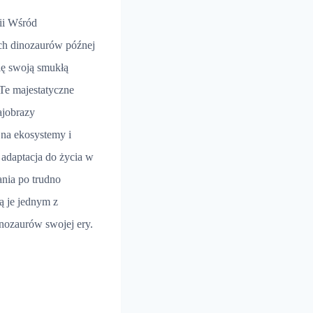
rii Wśród
ch dinozaurów późnej
ię swoją smukłą
Te majestatyczne
ajobrazy
 na ekosystemy i
a adaptacja do życia w
ania po trudno
ą je jednym z
inozaurów swojej ery.
K