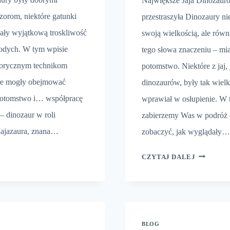
Największe Jaja Dinozauró
orom, niektóre gatunki
przestraszyła Dinozaury ni
ły wyjątkową troskliwość
swoją wielkością, ale rów
łodych. W tym wpisie
tego słowa znaczeniu – mi
storycznym technikom
potomstwo. Niektóre z jaj,
e mogły obejmować
dinozaurów, były tak wielki
 potomstwo i… współpracę
wprawiał w osłupienie. W 
– dinozaur w roli
zabierzemy Was w podróż d
Majazaura, znana…
zobaczyć, jak wyglądały…
ZAURY
NAJWIĘK
CZYTAJ DALEJ
JAJA
DINOZA
BLOG