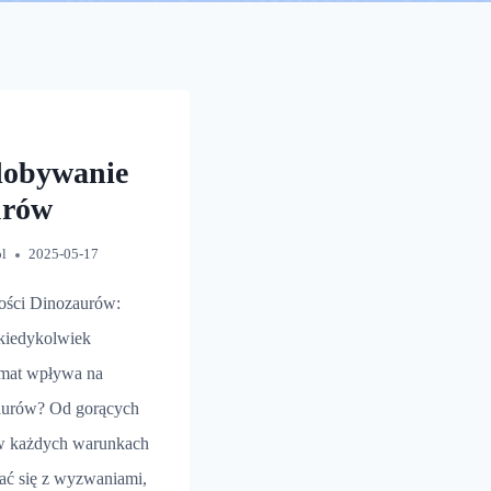
dobywanie
urów
pl
2025-05-17
ości Dinozaurów:
 kiedykolwiek
limat wpływa na
aurów? Od gorących
 w każdych warunkach
ać się z wyzwaniami,