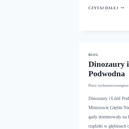
JAJA
CZYTAJ DALEJ
DIN
BLOG
Dinozaury 
Podwodna
Przez
wydawnictworaptor
Dinozaury i Łódź Pod
Mistrzowie Głębin Nie
gady dominowały na lą
rządziło w głębinach