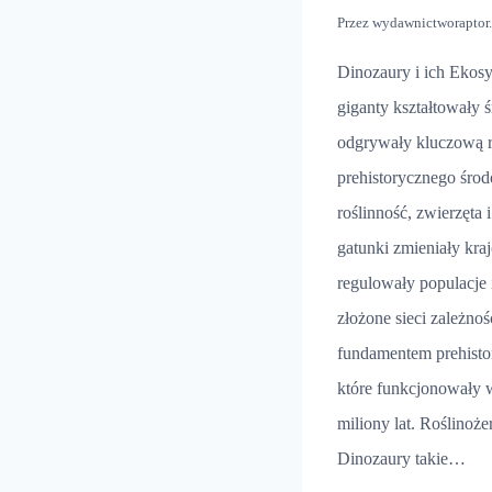
Przez
wydawnictworaptor
Dinozaury i ich Ekosy
giganty kształtowały
odgrywały kluczową r
prehistorycznego śro
roślinność, zwierzęta 
gatunki zmieniały kraj
regulowały populacje 
złożone sieci zależnoś
fundamentem prehist
które funkcjonowały
miliony lat. Roślinoż
Dinozaury takie…