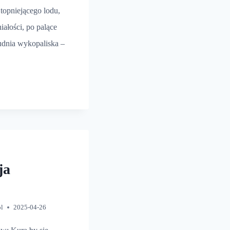
topniejącego lodu,
ałości, po palące
rudnia wykopaliska –
WANIE
URÓW
ja
pl
2025-04-26