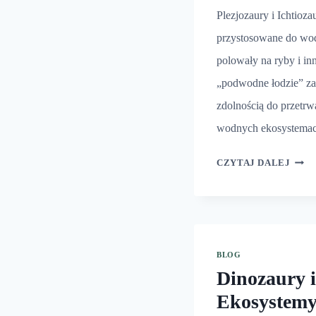
Plezjozaury i Ichtioz
przystosowane do wod
polowały na ryby i in
„podwodne łodzie” z
zdolnością do przetr
wodnych ekosystema
DINO
CZYTAJ DALEJ
I
ŁÓD
POD
BLOG
Dinozaury i
Ekosystem