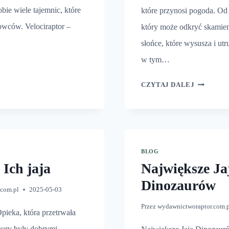
bie wiele tajemnic, które
które przynosi pogoda. Od 
owców. Velociraptor –
który może odkryć skamieni
słońce, które wysusza i ut
w tym…
ZYDŁA
OZAURÓW
KLIMAT,
CZYTAJ DALEJ
A
WYDOBY
KOŚCI
DINOZA
BLOG
 Ich jaja
Największe Ja
Dinozaurów
.com.pl
2025-05-03
Przez
wydawnictworaptor.com.
Opieka, która przetrwała
aury były dobrymi