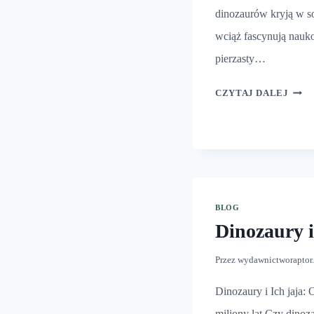
dinozaurów kryją w so
wciąż fascynują nauk
pierzasty…
SKR
CZYTAJ DALEJ
DIN
BLOG
Dinozaury i
Przez
wydawnictworaptor
Dinozaury i Ich jaja: 
miliony lat Czy dinoz