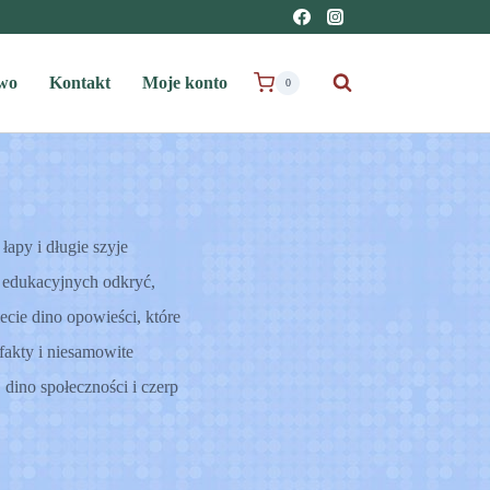
wo
Kontakt
Moje konto
0
łapy i długie szyje
 edukacyjnych odkryć,
cie dino opowieści, które
fakty i niesamowite
dino społeczności i czerp