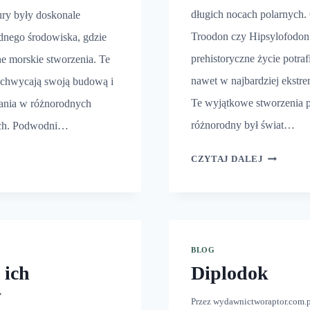
długich nocach polarnych. 
aury były doskonale
Troodon czy Hipsylofodon
nego środowiska, gdzie
prehistoryczne życie potraf
ne morskie stworzenia. Te
nawet w najbardziej ekstr
achwycają swoją budową i
Te wyjątkowe stworzenia p
wania w różnorodnych
różnorodny był świat…
ch. Podwodni…
NAJZIMN
ZAURY
CZYTAJ DALEJ
DINOZAU
Ź
WODNA
BLOG
 ich
Diplodok
y
Przez
wydawnictworaptor.com.