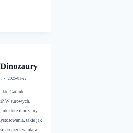
NOZAUR
 Dinozaury
pl
2025-03-22
Jakie Gatunki
ki? W surowych,
, niektóre dinozaury
stosowania, takie jak
ość do przetrwania w