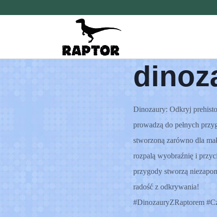
Przeskocz
do
treści
dinoz
Dinozaury: Odkryj prehisto
prowadzą do pełnych przyg
stworzoną zarówno dla mał
rozpalą wyobraźnię i przyc
przygody stworzą niezapomn
radość z odkrywania!
#DinozauryZRaptorem #C