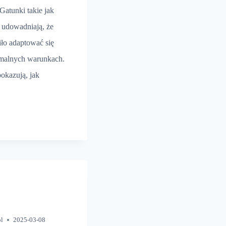
Gatunki takie jak
 udowadniają, że
iło adaptować się
emalnych warunkach.
okazują, jak
IEJSZE
RY
pl
2025-03-08