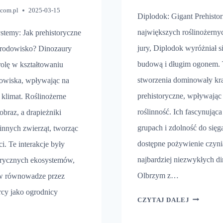
.com.pl
2025-03-15
Diplodok: Gigant Prehisto
największych roślinożerny
stemy: Jak prehistoryczne
jury, Diplodok wyróżniał s
 środowisko? Dinozaury
budową i długim ogonem. 
olę w kształtowaniu
stworzenia dominowały kr
dowiska, wpływając na
prehistoryczne, wpływając
i klimat. Roślinożerne
roślinność. Ich fascynując
obraz, a drapieżniki
grupach i zdolność do sięg
innych zwierząt, tworząc
dostępne pożywienie czyni
ci. Te interakcje były
najbardziej niezwykłych d
orycznych ekosystemów,
Olbrzym z…
 w równowadze przez
ercy jako ogrodnicy
DIPLODO
CZYTAJ DALEJ