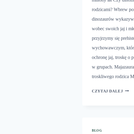
rodzicami? Wbrew poz
dinozaurów wykazywa
wobec swoich jaj i m
przyjrzymy się prehi
wychowawczym, któr
ochronę jaj, troskę o
w grupach. Majazaura
troskliwego rodzica 
DINO
CZYTAJ DALEJ
I
ICH
JAJA
BLOG