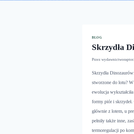
BLOG
Skrzydła D
Przez
wydawnictworaptor
Skrzydła Dinozaurów:
stworzone do lotu? W
ewolucja wykształcił
formy piór i skrzydeł.
głównie z lotem, u pr
pełniły także inne, za
termoregulacji po kom