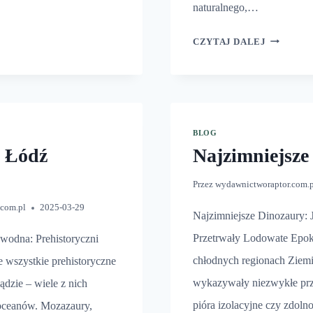
naturalnego,…
OZAURÓW
AGENTY
CZYTAJ DALEJ
BLOG
i Łódź
Najzimniejsze
Przez
wydawnictworaptor.com.
.com.pl
2025-03-29
Najzimniejsze Dinozaury: 
Przetrwały Lodowate Epo
wodna: Prehistoryczni
chłodnych regionach Ziemi
 wszystkie prehistoryczne
wykazywały niezwykłe przy
dzie – wiele z nich
pióra izolacyjne czy zdoln
 oceanów. Mozazaury,