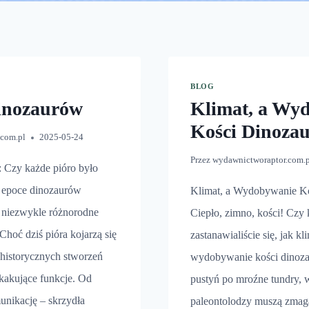
BLOG
inozaurów
Klimat, a Wy
Kości Dinoza
.com.pl
2025-05-24
Przez
wydawnictworaptor.com.
 Czy każde pióro było
 epoce dinozaurów
Klimat, a Wydobywanie K
a niezwykle różnorodne
Ciepło, zimno, kości! Czy
 Choć dziś pióra kojarzą się
zastanawialiście się, jak k
ehistorycznych stworzeń
wydobywanie kości dinoz
skakujące funkcje. Od
pustyń po mroźne tundry,
unikację – skrzydła
paleontolodzy muszą zmag