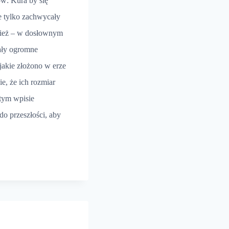
w: Kura by się
e tylko zachwycały
nież – w dosłownym
ały ogromne
 jakie złożono w erze
e, że ich rozmiar
tym wpisie
o przeszłości, aby
SZE
URÓW