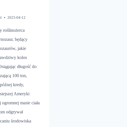
pl
2025-04-12
 roślinożerca
ynozaur, będący
ozaurów, jakie
prawdziwy kolos
Osiągając długość do
zającą 100 ton,
późnej kredy,
isiejszej Ameryki
j ogromnej masie ciała
rom odgrywał
łcaniu środowiska