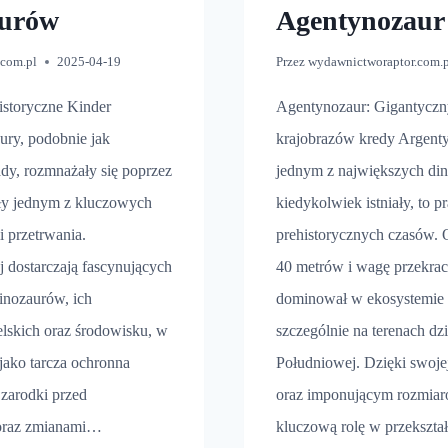
aurów
Agentynozaur
.com.pl
2025-04-19
Przez
wydawnictworaptor.com.
istoryczne Kinder
Agentynozaur: Gigantyczny
ury, podobnie jak
krajobrazów kredy Argent
ady, rozmnażały się poprzez
jednym z największych din
były jednym z kluczowych
kiedykolwiek istniały, to 
i przetrwania.
prehistorycznych czasów. 
j dostarczają fascynujących
40 metrów i wagę przekrac
dinozaurów, ich
dominował w ekosystemie 
elskich oraz środowisku, w
szczególnie na terenach dz
jako tarcza ochronna
Południowej. Dzięki swoje
zarodki przed
oraz imponującym rozmia
 oraz zmianami…
kluczową rolę w przekszta