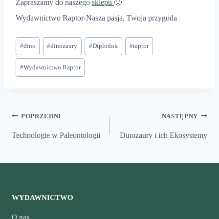
Zapraszamy do naszego
sklepu
🙂
Wydawnictwo Raptor-Nasza pasja, Twoja przygoda
Tagi
#
dino
#
dinozaury
#
Diplodok
#
raptor
wpisu:
#
Wydawnictwo Raptor
Nawigacja
POPRZEDNI
NASTĘPNY
wpisu
Technologie w Paleontologii
Dinozaury i ich Ekosystemy
WYDAWNICTWO
O nas