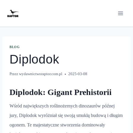
Przeskocz
do
treści
BLOG
Diplodok
Przez
wydawnictworaptor.com.pl
2025-03-08
Diplodok: Gigant Prehistorii
Wśród największych roślinożernych dinozaurów późnej
jury, Diplodok wyróżniał się swoją smukłą budową i długim
ogonem. Te majestatyczne stworzenia dominowały