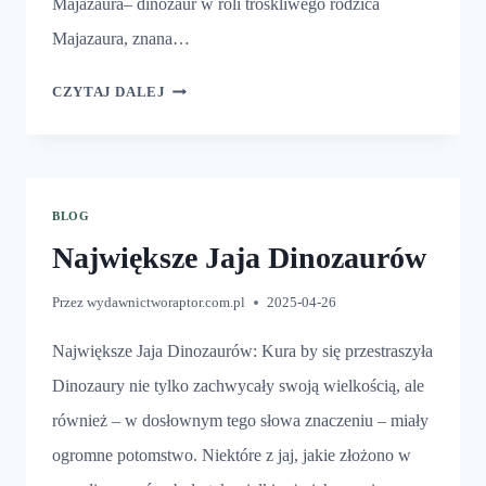
Majazaura– dinozaur w roli troskliwego rodzica
Majazaura, znana…
DINOZAURY
CZYTAJ DALEJ
I
ICH
JAJA
BLOG
Największe Jaja Dinozaurów
Przez
wydawnictworaptor.com.pl
2025-04-26
Największe Jaja Dinozaurów: Kura by się przestraszyła
Dinozaury nie tylko zachwycały swoją wielkością, ale
również – w dosłownym tego słowa znaczeniu – miały
ogromne potomstwo. Niektóre z jaj, jakie złożono w