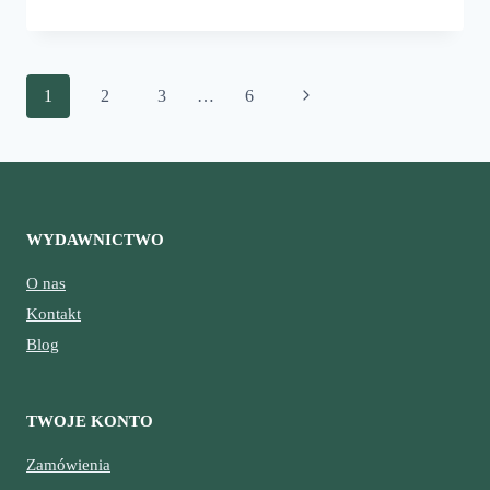
DINOZAUR
Nawigacja
Następna
1
2
3
…
6
strony
strona
WYDAWNICTWO
O nas
Kontakt
Blog
TWOJE KONTO
Zamówienia