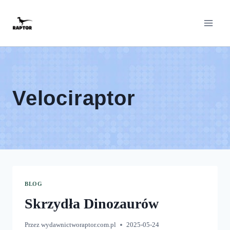
Przeskocz
do
treści
Velociraptor
BLOG
Skrzydła Dinozaurów
Przez
wydawnictworaptor.com.pl
2025-05-24