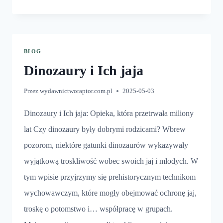
A
WYDOBYWANIE
KOŚCI
DINOZAURÓW
BLOG
Dinozaury i Ich jaja
Przez
wydawnictworaptor.com.pl
2025-05-03
Dinozaury i Ich jaja: Opieka, która przetrwała miliony
lat Czy dinozaury były dobrymi rodzicami? Wbrew
pozorom, niektóre gatunki dinozaurów wykazywały
wyjątkową troskliwość wobec swoich jaj i młodych. W
tym wpisie przyjrzymy się prehistorycznym technikom
wychowawczym, które mogły obejmować ochronę jaj,
troskę o potomstwo i… współpracę w grupach.