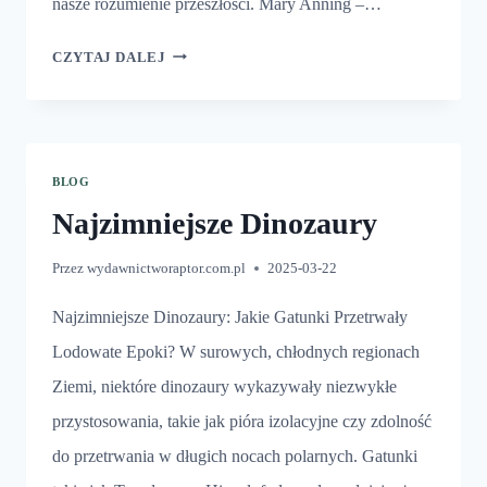
nasze rozumienie przeszłości. Mary Anning –…
PIERWSZY
CZYTAJ DALEJ
PALEONTOLOG
BLOG
Najzimniejsze Dinozaury
Przez
wydawnictworaptor.com.pl
2025-03-22
Najzimniejsze Dinozaury: Jakie Gatunki Przetrwały
Lodowate Epoki? W surowych, chłodnych regionach
Ziemi, niektóre dinozaury wykazywały niezwykłe
przystosowania, takie jak pióra izolacyjne czy zdolność
do przetrwania w długich nocach polarnych. Gatunki