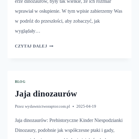
erze dinozaurów, były tak wielkie, że ich rozmiar
wprawiał w osłupienie. W tym wpisie zabierzemy Was
w podróż do przeszłości, aby zobaczyć, jak
wyglądały…
NAJWIĘKSZE
CZYTAJ DALEJ
JAJA
DINOZAURÓW
BLOG
Jaja dinozaurów
Przez
wydawnictworaptor.com.pl
2025-04-19
Jaja dinozaurów: Prehistoryczne Kinder Niespodzianki
Dinozaury, podobnie jak współczesne ptaki i gady,