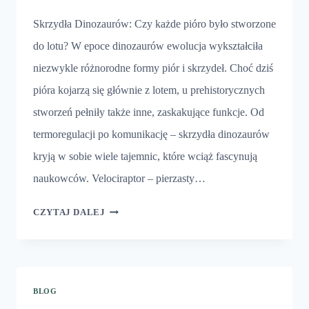
Skrzydła Dinozaurów: Czy każde pióro było stworzone
do lotu? W epoce dinozaurów ewolucja wykształciła
niezwykle różnorodne formy piór i skrzydeł. Choć dziś
pióra kojarzą się głównie z lotem, u prehistorycznych
stworzeń pełniły także inne, zaskakujące funkcje. Od
termoregulacji po komunikację – skrzydła dinozaurów
kryją w sobie wiele tajemnic, które wciąż fascynują
naukowców. Velociraptor – pierzasty…
SKRZYDŁA
CZYTAJ DALEJ
DINOZAURÓW
BLOG