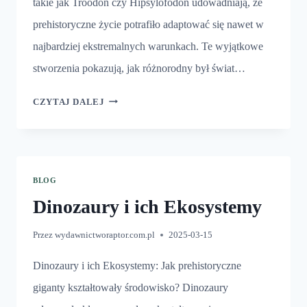
takie jak Troodon czy Hipsylofodon udowadniają, że
prehistoryczne życie potrafiło adaptować się nawet w
najbardziej ekstremalnych warunkach. Te wyjątkowe
stworzenia pokazują, jak różnorodny był świat…
NAJZIMNIEJSZE
CZYTAJ DALEJ
DINOZAURY
BLOG
Dinozaury i ich Ekosystemy
Przez
wydawnictworaptor.com.pl
2025-03-15
Dinozaury i ich Ekosystemy: Jak prehistoryczne
giganty kształtowały środowisko? Dinozaury