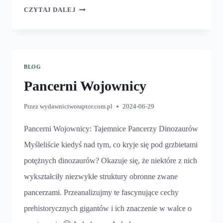
DINOZAURY
CZYTAJ DALEJ
Z
ROGAMI
BLOG
Pancerni Wojownicy
Przez
wydawnictworaptor.com.pl
2024-06-29
Pancerni Wojownicy: Tajemnice Pancerzy Dinozaurów
Myśleliście kiedyś nad tym, co kryje się pod grzbietami
potężnych dinozaurów? Okazuje się, że niektóre z nich
wykształciły niezwykłe struktury obronne zwane
pancerzami. Przeanalizujmy te fascynujące cechy
prehistorycznych gigantów i ich znaczenie w walce o