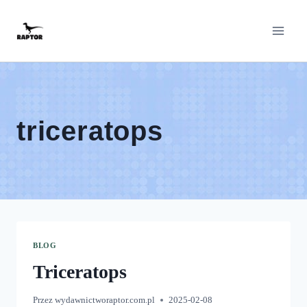
Przeskocz
do
treści
triceratops
BLOG
Triceratops
Przez
wydawnictworaptor.com.pl
2025-02-08