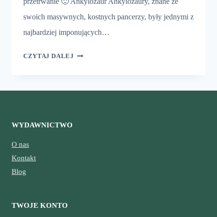
przetrwanie 🙂 Ankylozaur Ankylozaury, znane ze
swoich masywnych, kostnych pancerzy, były jednymi z
najbardziej imponujących…
PANCERNI
CZYTAJ DALEJ
WOJOWNICY
WYDAWNICTWO
O nas
Kontakt
Blog
TWOJE KONTO