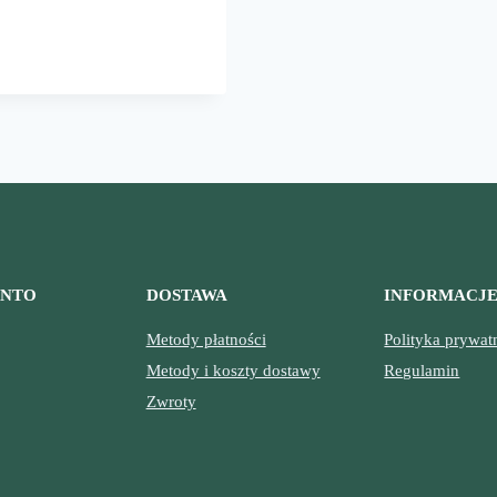
ZAURY
ŁUŻSZYMI
ZYDŁAMI
ONTO
DOSTAWA
INFORMACJ
Metody płatności
Polityka prywat
Metody i koszty dostawy
Regulamin
Zwroty