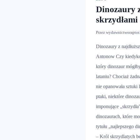
Dinozaury 
skrzydłami
Przez
wydawnictworaptor
Dinozaury z najdłużs
Antonow Czy kiedykol
który dinozaur mógłb
lataniu? Chociaż żadna
nie opanowała sztuki 
ptaki, niektóre dinoz
imponujące „skrzydła
dinozaurach, które m
tytułu „najlepszego d
– Król skrzydlatych be