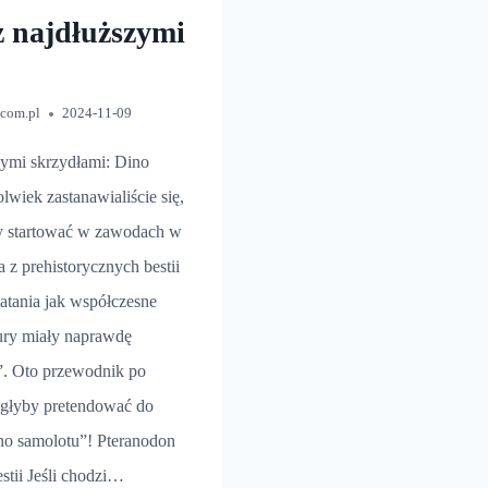
z najdłuższymi
.com.pl
2024-11-09
zymi skrzydłami: Dino
wiek zastanawialiście się,
y startować w zawodach w
 z prehistorycznych bestii
latania jak współczesne
aury miały naprawdę
”. Oto przewodnik po
ogłyby pretendować do
ino samolotu”! Pteranodon
stii Jeśli chodzi…