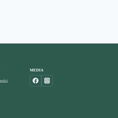
E
MEDIA
ności