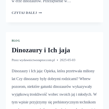
w erze dinozaurów. Przeziębienie w…
CHOROBY
CZYTAJ DALEJ
DINOZAURÓW
BLOG
Dinozaury i Ich jaja
Przez
wydawnictworaptor.com.pl
2025-05-03
Dinozaury i Ich jaja: Opieka, która przetrwała miliony
lat Czy dinozaury były dobrymi rodzicami? Wbrew
pozorom, niektóre gatunki dinozaurów wykazywały
wyjątkową troskliwość wobec swoich jaj i młodych. W
tym wpisie przyjrzymy się prehistorycznym technikom