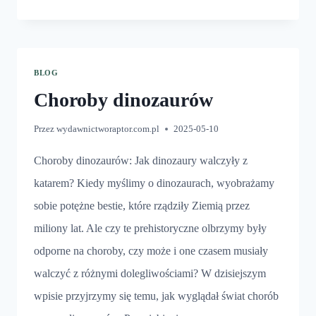
A
WYDOBYWANIE
KOŚCI
DINOZAURÓW
BLOG
Choroby dinozaurów
Przez
wydawnictworaptor.com.pl
2025-05-10
Choroby dinozaurów: Jak dinozaury walczyły z
katarem? Kiedy myślimy o dinozaurach, wyobrażamy
sobie potężne bestie, które rządziły Ziemią przez
miliony lat. Ale czy te prehistoryczne olbrzymy były
odporne na choroby, czy może i one czasem musiały
walczyć z różnymi dolegliwościami? W dzisiejszym
wpisie przyjrzymy się temu, jak wyglądał świat chorób