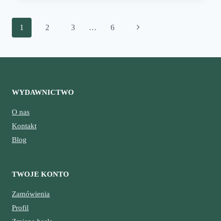
ICH
EKOSYSTEMY
Nawigacja
Następna
1
2
3
…
6
strony
strona
WYDAWNICTWO
O nas
Kontakt
Blog
TWOJE KONTO
Zamówienia
Profil