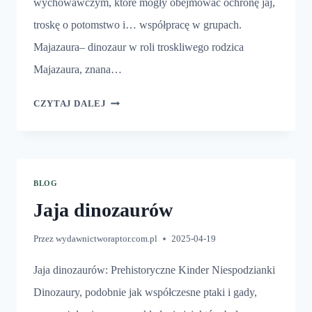
wychowawczym, które mogły obejmować ochronę jaj,
troskę o potomstwo i… współpracę w grupach.
Majazaura– dinozaur w roli troskliwego rodzica
Majazaura, znana…
DINOZAURY
CZYTAJ DALEJ
I
ICH
JAJA
BLOG
Jaja dinozaurów
Przez
wydawnictworaptor.com.pl
2025-04-19
Jaja dinozaurów: Prehistoryczne Kinder Niespodzianki
Dinozaury, podobnie jak współczesne ptaki i gady,