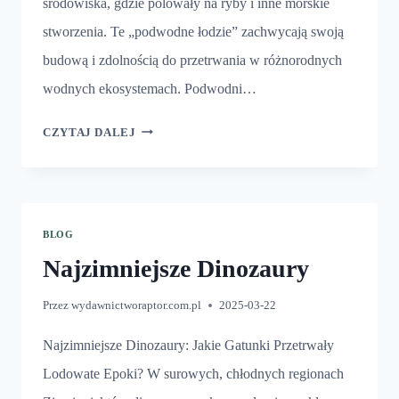
środowiska, gdzie polowały na ryby i inne morskie
stworzenia. Te „podwodne łodzie” zachwycają swoją
budową i zdolnością do przetrwania w różnorodnych
wodnych ekosystemach. Podwodni…
DINOZAURY
CZYTAJ DALEJ
I
ŁÓDŹ
PODWODNA
BLOG
Najzimniejsze Dinozaury
Przez
wydawnictworaptor.com.pl
2025-03-22
Najzimniejsze Dinozaury: Jakie Gatunki Przetrwały
Lodowate Epoki? W surowych, chłodnych regionach