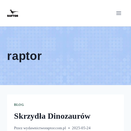
Przeskocz
do
treści
raptor
BLOG
Skrzydła Dinozaurów
Przez
wydawnictworaptor.com.pl
2025-05-24