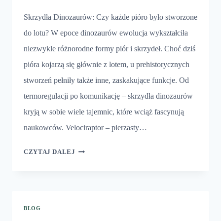
Skrzydła Dinozaurów: Czy każde pióro było stworzone
do lotu? W epoce dinozaurów ewolucja wykształciła
niezwykle różnorodne formy piór i skrzydeł. Choć dziś
pióra kojarzą się głównie z lotem, u prehistorycznych
stworzeń pełniły także inne, zaskakujące funkcje. Od
termoregulacji po komunikację – skrzydła dinozaurów
kryją w sobie wiele tajemnic, które wciąż fascynują
naukowców. Velociraptor – pierzasty…
SKRZYDŁA
CZYTAJ DALEJ
DINOZAURÓW
BLOG