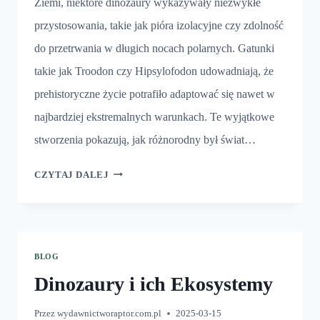
Ziemi, niektóre dinozaury wykazywały niezwykłe
przystosowania, takie jak pióra izolacyjne czy zdolność
do przetrwania w długich nocach polarnych. Gatunki
takie jak Troodon czy Hipsylofodon udowadniają, że
prehistoryczne życie potrafiło adaptować się nawet w
najbardziej ekstremalnych warunkach. Te wyjątkowe
stworzenia pokazują, jak różnorodny był świat…
NAJZIMNIEJSZE
CZYTAJ DALEJ
DINOZAURY
BLOG
Dinozaury i ich Ekosystemy
Przez
wydawnictworaptor.com.pl
2025-03-15