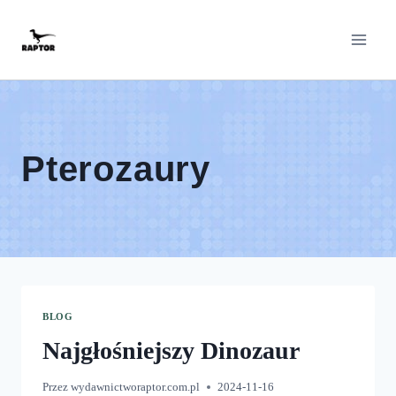
Przeskocz
do
treści
Pterozaury
BLOG
Najgłośniejszy Dinozaur
Przez
wydawnictworaptor.com.pl
2024-11-16