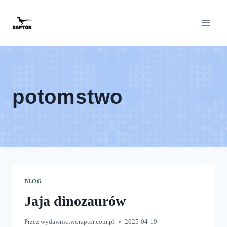
Przeskocz
do
treści
potomstwo
BLOG
Jaja dinozaurów
Przez
wydawnictworaptor.com.pl
2025-04-19