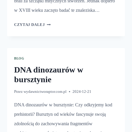
brali za szczątki mitycznych stworzeń. Jednak dopiero
w XVIII wieku zaczęto badać te znaleziska…
NARODZINY
CZYTAJ DALEJ
PALEONTOLOGII
BLOG
DNA dinozaurów w
bursztynie
Przez
wydawnictworaptor.com.pl
2024-12-21
DNA dinozaurów w bursztynie: Czy odkryjemy kod
prehistorii? Bursztyn od wieków fascynuje swoją
zdolnością do zachowywania fragmentów