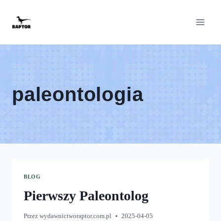
Przeskocz
do
treści
paleontologia
BLOG
Pierwszy Paleontolog
Przez
wydawnictworaptor.com.pl
2025-04-05