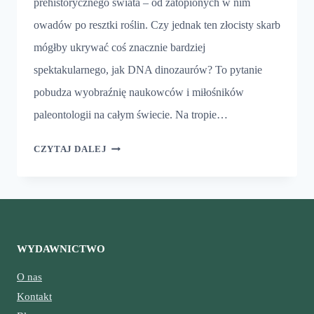
prehistorycznego świata – od zatopionych w nim
owadów po resztki roślin. Czy jednak ten złocisty skarb
mógłby ukrywać coś znacznie bardziej
spektakularnego, jak DNA dinozaurów? To pytanie
pobudza wyobraźnię naukowców i miłośników
paleontologii na całym świecie. Na tropie…
DNA
CZYTAJ DALEJ
DINOZAURÓW
W
BURSZTYNIE
WYDAWNICTWO
O nas
Kontakt