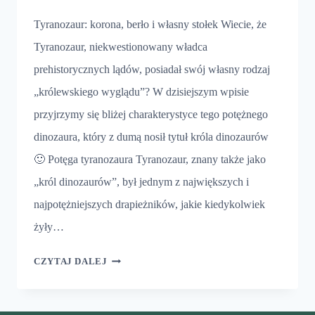
Tyranozaur: korona, berło i własny stołek Wiecie, że
Tyranozaur, niekwestionowany władca
prehistorycznych lądów, posiadał swój własny rodzaj
„królewskiego wyglądu”? W dzisiejszym wpisie
przyjrzymy się bliżej charakterystyce tego potężnego
dinozaura, który z dumą nosił tytuł króla dinozaurów
🙂 Potęga tyranozaura Tyranozaur, znany także jako
„król dinozaurów”, był jednym z największych i
najpotężniejszych drapieżników, jakie kiedykolwiek
żyły…
TYRANOZAUR
CZYTAJ DALEJ