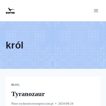
Przeskocz
do
treści
król
BLOG
Tyranozaur
Przez
wydawnictworaptor.com.pl
2024-08-24