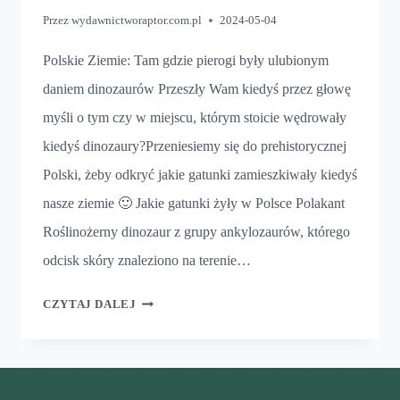
Przez
wydawnictworaptor.com.pl
2024-05-04
Polskie Ziemie: Tam gdzie pierogi były ulubionym
daniem dinozaurów Przeszły Wam kiedyś przez głowę
myśli o tym czy w miejscu, którym stoicie wędrowały
kiedyś dinozaury?Przeniesiemy się do prehistorycznej
Polski, żeby odkryć jakie gatunki zamieszkiwały kiedyś
nasze ziemie 🙂 Jakie gatunki żyły w Polsce Polakant
Roślinożerny dinozaur z grupy ankylozaurów, którego
odcisk skóry znaleziono na terenie…
JAKIE
CZYTAJ DALEJ
DINOZAURY
ŻYŁY
W
POLSCE?