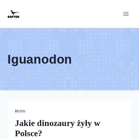
Przeskocz
do
treści
Iguanodon
BLOG
Jakie dinozaury żyły w
Polsce?