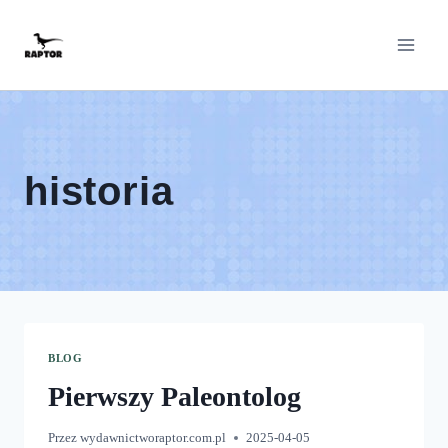
Przeskocz
do
treści
historia
BLOG
Pierwszy Paleontolog
Przez
wydawnictworaptor.com.pl
2025-04-05