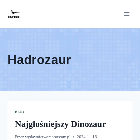
Przeskocz
do
treści
Hadrozaur
BLOG
Najgłośniejszy Dinozaur
Przez
wydawnictworaptor.com.pl
2024-11-16