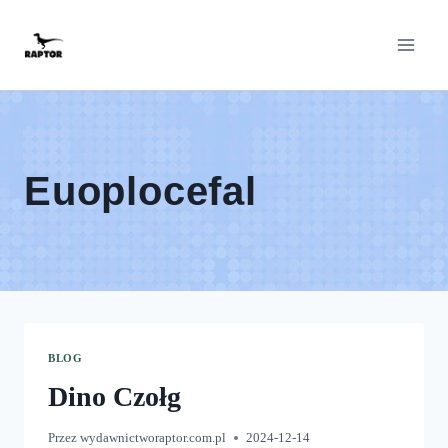
Przeskocz
do
treści
Euoplocefal
BLOG
Dino Czołg
Przez
wydawnictworaptor.com.pl
2024-12-14