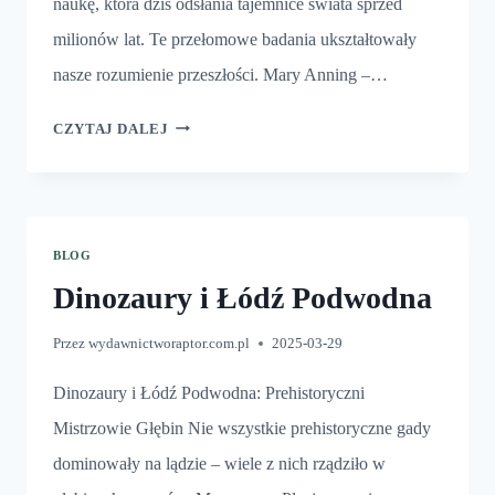
naukę, która dziś odsłania tajemnice świata sprzed
milionów lat. Te przełomowe badania ukształtowały
nasze rozumienie przeszłości. Mary Anning –…
PIERWSZY
CZYTAJ DALEJ
PALEONTOLOG
BLOG
Dinozaury i Łódź Podwodna
Przez
wydawnictworaptor.com.pl
2025-03-29
Dinozaury i Łódź Podwodna: Prehistoryczni
Mistrzowie Głębin Nie wszystkie prehistoryczne gady
dominowały na lądzie – wiele z nich rządziło w