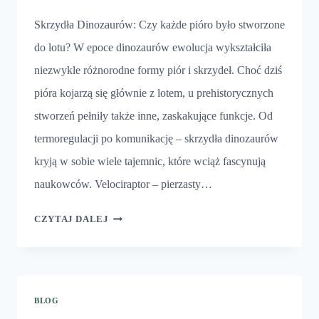
Skrzydła Dinozaurów: Czy każde pióro było stworzone
do lotu? W epoce dinozaurów ewolucja wykształciła
niezwykle różnorodne formy piór i skrzydeł. Choć dziś
pióra kojarzą się głównie z lotem, u prehistorycznych
stworzeń pełniły także inne, zaskakujące funkcje. Od
termoregulacji po komunikację – skrzydła dinozaurów
kryją w sobie wiele tajemnic, które wciąż fascynują
naukowców. Velociraptor – pierzasty…
SKRZYDŁA
CZYTAJ DALEJ
DINOZAURÓW
BLOG