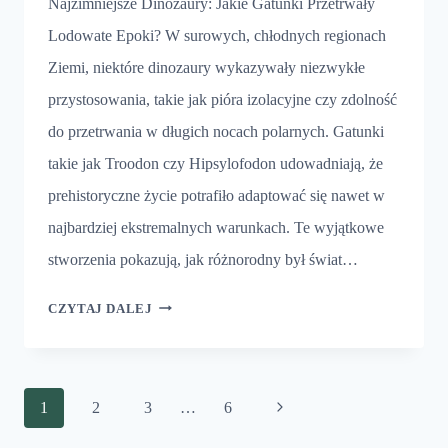
Najzimniejsze Dinozaury: Jakie Gatunki Przetrwały
Lodowate Epoki? W surowych, chłodnych regionach
Ziemi, niektóre dinozaury wykazywały niezwykłe
przystosowania, takie jak pióra izolacyjne czy zdolność
do przetrwania w długich nocach polarnych. Gatunki
takie jak Troodon czy Hipsylofodon udowadniają, że
prehistoryczne życie potrafiło adaptować się nawet w
najbardziej ekstremalnych warunkach. Te wyjątkowe
stworzenia pokazują, jak różnorodny był świat…
NAJZIMNIEJSZE
CZYTAJ DALEJ
DINOZAURY
Nawigacja
Następna
1
2
3
…
6
strony
strona