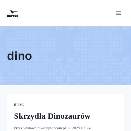
Przeskocz
do
treści
dino
BLOG
Skrzydła Dinozaurów
Przez
wydawnictworaptor.com.pl
2025-05-24