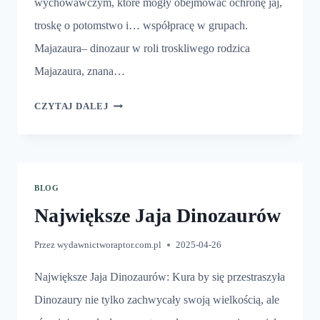
wychowawczym, które mogły obejmować ochronę jaj,
troskę o potomstwo i… współpracę w grupach.
Majazaura– dinozaur w roli troskliwego rodzica
Majazaura, znana…
DINOZAURY
CZYTAJ DALEJ
I
ICH
JAJA
BLOG
Największe Jaja Dinozaurów
Przez
wydawnictworaptor.com.pl
2025-04-26
Największe Jaja Dinozaurów: Kura by się przestraszyła
Dinozaury nie tylko zachwycały swoją wielkością, ale