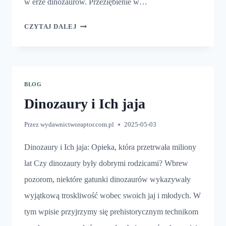
w erze dinozaurów. Przeziębienie w…
CHOROBY
CZYTAJ DALEJ
DINOZAURÓW
BLOG
Dinozaury i Ich jaja
Przez
wydawnictworaptor.com.pl
2025-05-03
Dinozaury i Ich jaja: Opieka, która przetrwała miliony
lat Czy dinozaury były dobrymi rodzicami? Wbrew
pozorom, niektóre gatunki dinozaurów wykazywały
wyjątkową troskliwość wobec swoich jaj i młodych. W
tym wpisie przyjrzymy się prehistorycznym technikom