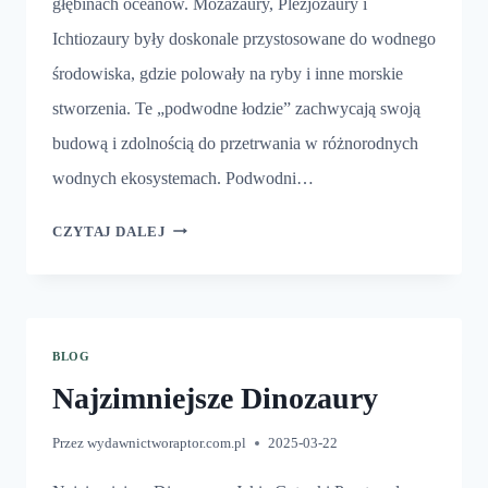
głębinach oceanów. Mozazaury, Plezjozaury i
Ichtiozaury były doskonale przystosowane do wodnego
środowiska, gdzie polowały na ryby i inne morskie
stworzenia. Te „podwodne łodzie” zachwycają swoją
budową i zdolnością do przetrwania w różnorodnych
wodnych ekosystemach. Podwodni…
DINOZAURY
CZYTAJ DALEJ
I
ŁÓDŹ
PODWODNA
BLOG
Najzimniejsze Dinozaury
Przez
wydawnictworaptor.com.pl
2025-03-22