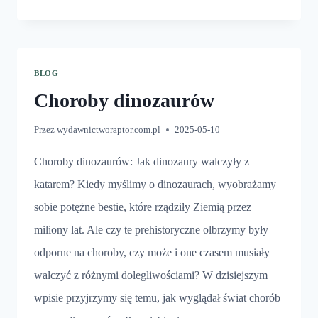
A
WYDOBYWANIE
KOŚCI
DINOZAURÓW
BLOG
Choroby dinozaurów
Przez
wydawnictworaptor.com.pl
2025-05-10
Choroby dinozaurów: Jak dinozaury walczyły z
katarem? Kiedy myślimy o dinozaurach, wyobrażamy
sobie potężne bestie, które rządziły Ziemią przez
miliony lat. Ale czy te prehistoryczne olbrzymy były
odporne na choroby, czy może i one czasem musiały
walczyć z różnymi dolegliwościami? W dzisiejszym
wpisie przyjrzymy się temu, jak wyglądał świat chorób