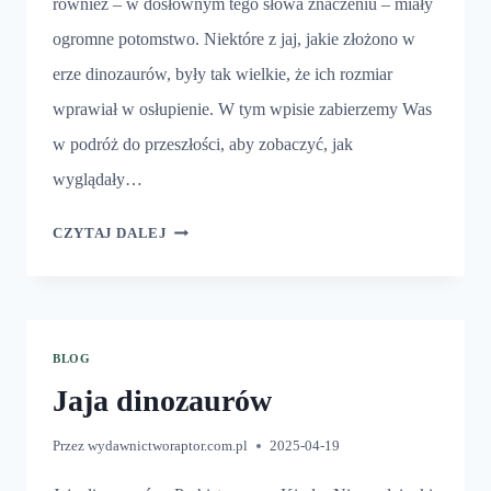
również – w dosłownym tego słowa znaczeniu – miały
ogromne potomstwo. Niektóre z jaj, jakie złożono w
erze dinozaurów, były tak wielkie, że ich rozmiar
wprawiał w osłupienie. W tym wpisie zabierzemy Was
w podróż do przeszłości, aby zobaczyć, jak
wyglądały…
NAJWIĘKSZE
CZYTAJ DALEJ
JAJA
DINOZAURÓW
BLOG
Jaja dinozaurów
Przez
wydawnictworaptor.com.pl
2025-04-19