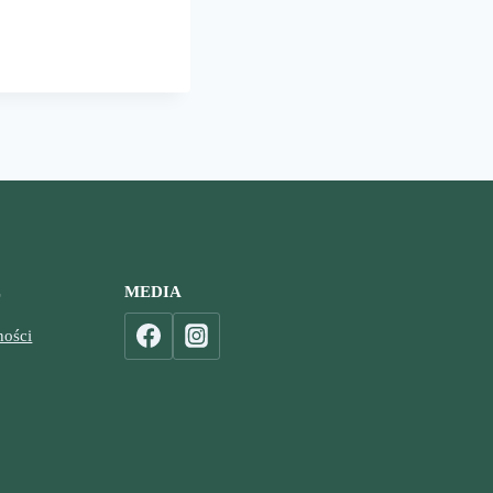
I
ICY
E
MEDIA
ności