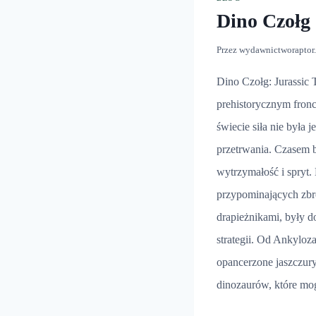
Dino Czołg
Przez
wydawnictworaptor
Dino Czołg: Jurassic 
prehistorycznym fron
świecie siła nie była 
przetrwania. Czasem ba
wytrzymałość i spryt.
przypominających zbro
drapieżnikami, były 
strategii. Od Ankyloz
opancerzone jaszczury
dinozaurów, które m
DINO