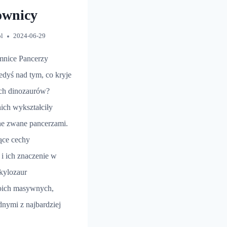
ownicy
pl
2024-06-29
mnice Pancerzy
edyś nad tym, co kryje
ych dinozaurów?
nich wykształciły
ne zwane pancerzami.
ące cechy
i ich znaczenie w
kylozaur
oich masywnych,
dnymi z najbardziej