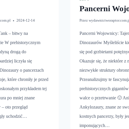
Pancerni Woj
.com.pl
2024-12-14
Przez
wydawnictworaptor.com.
Tank – bitwy na
Pancerni Wojownicy: Taje
cie W prehistorycznym
Dinozaurów Myśleliście ki
jedyną drogą do
się pod grzbietami potężn
rdziej liczyła się
Okazuje się, że niektóre z 
 Dinozaury o pancerzach
niezwykłe struktury obron
je, które chroniły je przed
Przeanalizujmy te fascynuj
doskonałym przykładem tej
prehistorycznych gigantów 
aura po mniej znane
walce o przetrwanie 🙂 An
 – oto przegląd
Ankylozaury, znane ze sw
ogły uchodzić…
kostnych pancerzy, były je
imponujących…