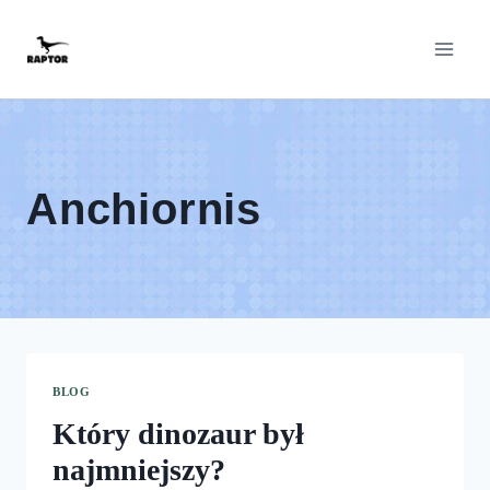
Przeskocz
do
treści
Anchiornis
BLOG
Który dinozaur był
najmniejszy?