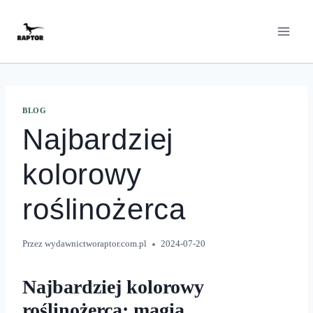
Przeskocz
do
treści
BLOG
Najbardziej
kolorowy
roślinożerca
Przez
wydawnictworaptor.com.pl
2024-07-20
Najbardziej kolorowy
roślinożerca: magia