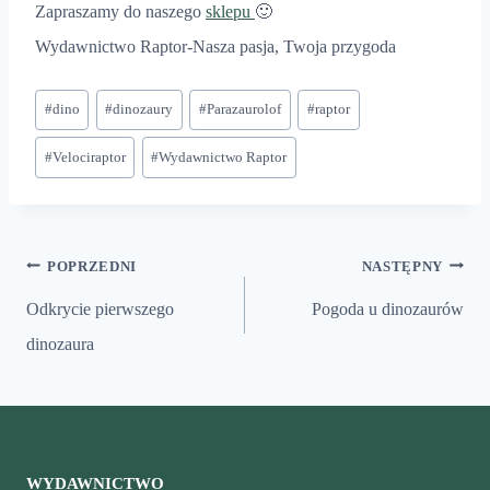
Zapraszamy do naszego
sklepu
🙂
Wydawnictwo Raptor-Nasza pasja, Twoja przygoda
Tagi
#
dino
#
dinozaury
#
Parazaurolof
#
raptor
wpisu:
#
Velociraptor
#
Wydawnictwo Raptor
Nawigacja
POPRZEDNI
NASTĘPNY
wpisu
Odkrycie pierwszego
Pogoda u dinozaurów
dinozaura
WYDAWNICTWO