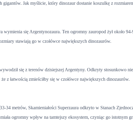
h gigantów. Jak myślicie, który dinozaur dostanie koszulkę z rozmia
 wymienia się Argentynozaura. Ten ogromny zauropod żył około 94-9
rozmiary stawiają go w czołówce największych dinozaurów.
 wywodził się z terenów dzisiejszej Argentyny. Odkryty stosunkowo n
 że z łatwością zmieściłby się w czołówce największych dinozaurów.
o 33-34 metrów, Skamieniałości Superzaura odkryto w Stanach Zjednocz
ć miała ogromny wpływ na tamtejszy ekosystem, czyniąc go istotnym g