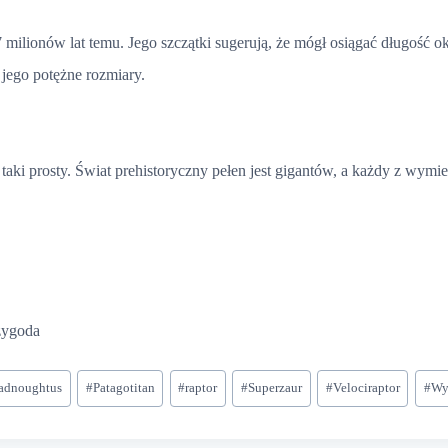
 milionów lat temu. Jego szczątki sugerują, że mógł osiągać długość o
jego potężne rozmiary.
taki prosty. Świat prehistoryczny pełen jest gigantów, a każdy z wymi
zygoda
adnoughtus
#
Patagotitan
#
raptor
#
Superzaur
#
Velociraptor
#
Wy