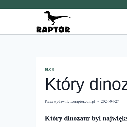
Przeskocz
do
treści
BLOG
Który dino
Przez
wydawnictworaptor.com.pl
2024-04-27
Który dinozaur był najwięks