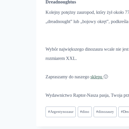
Dreadnoughtus
Kolejny potężny zauropod, który żył około 77
„dreadnought” lub „bojowy okręt”, podkreśla 
Wybór największego dinozaura wcale nie jest 
rozmiarem XXL.
Zapraszamy do naszego
sklepu
🙂
Wydawnictwo Raptor-Nasza pasja, Twoja pr
Tagi
#
Argentynozaur
#
dino
#
dinozaury
#
Dre
wpisu: