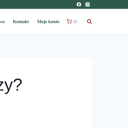
wo
Kontakt
Moje konto
0
zy?