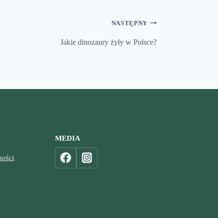
NASTĘPNY
Jakie dinozaury żyły w Polsce?
E
MEDIA
ności