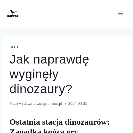
Przeskocz
do
treści
BLOG
Jak naprawdę
wyginęły
dinozaury?
Przez
wydawnictworaptor.com.pl
2024-05-25
Ostatnia stacja dinozaurów:
Zagadka końca ery