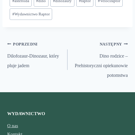
#
asteroida
#
dino
#
dinozaury
#
raptor
#
Velociraptor
wpisu:
#
Wydawnictwo Raptor
Nawigacja
POPRZEDNI
NASTĘPNY
wpisu
Dilofozaur-Dinozaur, który
Dino rodzice –
pluje jadem
Prehistoryczni opiekunowie
potomstwa
WYDAWNICTWO
O nas
Kontakt